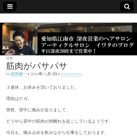
日常
筋肉がパサパサ
by
岩田雄一
•
2024年11月5日
•
0 Comments
３連休、お休みを頂いておりました。
理由はケガ。
突然、背中に痛みが走りまして、
どうやら背中の筋肉が肉離れを起こしているようです。
今日も、痛み止めを飲みながら仕事をしております。