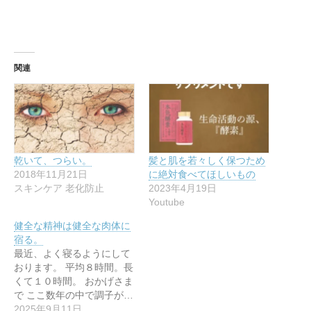
ク
共
(
(
で
ア
共
共
o
r
リ
有
新
新
共
(
有
有
n
で
ッ
(
し
し
有
新
(
(
で
共
ク
新
い
い
(
し
新
新
共
有
し
し
ウ
ウ
新
い
し
し
有
(
て
い
ィ
ィ
し
ウ
い
い
(
新
く
ウ
ン
ン
い
ィ
ウ
ウ
新
し
だ
ィ
ド
ド
ウ
ン
ィ
ィ
し
い
関連
さ
ン
ウ
ウ
ィ
ド
ン
ン
い
ウ
い
ド
で
で
ン
ウ
ド
ド
ウ
ィ
(
ウ
開
開
ド
で
ウ
ウ
ィ
ン
新
で
き
き
ウ
開
で
で
ン
ド
し
開
ま
ま
で
き
開
開
ド
ウ
い
き
す
す
開
ま
き
き
ウ
で
ウ
ま
)
)
き
す
ま
ま
で
開
ィ
す
ま
)
す
す
開
き
ン
)
す
)
)
き
ま
ド
)
ま
す
乾いて、つらい。
髪と肌を若々しく保つため
ウ
す
)
で
2018年11月21日
に絶対食べてほしいもの
)
開
スキンケア 老化防止
2023年4月19日
き
ま
Youtube
す
)
健全な精神は健全な肉体に
宿る。
最近、よく寝るようにして
おります。 平均８時間。長
くて１０時間。 おかげさま
で ここ数年の中で調子が…
2025年9月11日