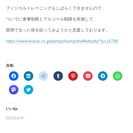
フィジカルトレーニングもしばらくできませんので、
ついでに食事制限とアルコール制限を実施して
禁煙で太った体を絞ってみようかと思案しております。
https://www.kracie.co.jp/kampo/kampofullife/body/?p=14746
共有:
F
ク
ク
ク
ク
ク
ク
ク
a
リ
リ
リ
リ
リ
リ
リ
c
ッ
ッ
ッ
ッ
ッ
ッ
ッ
e
ク
ク
ク
ク
ク
ク
ク
ク
ク
b
し
し
し
し
し
し
し
リ
リ
o
て
て
て
て
て
て
て
ッ
ッ
o
L
R
T
P
P
T
W
ク
ク
k
i
e
u
i
o
e
h
し
し
で
n
d
m
n
c
l
a
て
て
いいね:
共
k
d
b
t
k
e
t
M
T
有
e
i
l
e
e
g
s
a
w
す
d
t
r
r
t
r
A
読み込み中…
s
i
る
I
で
で
e
で
a
p
t
t
に
n
共
共
s
シ
m
p
o
t
は
で
有
有
t
ェ
で
で
d
e