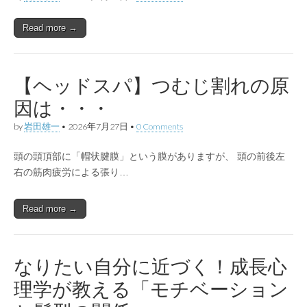
Read more →
【ヘッドスパ】つむじ割れの原
因は・・・
by
岩田雄一
•
2026年7月27日
•
0 Comments
頭の頭頂部に「帽状腱膜」という膜がありますが、 頭の前後左
右の筋肉疲労による張り…
Read more →
なりたい自分に近づく！成長心
理学が教える「モチベーション