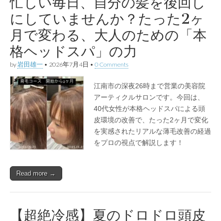
忙しい毎日、自分の髪を後回し
にしていませんか？たった2ヶ
月で変わる、大人のための「本
格ヘッドスパ」の力
by
岩田雄一
•
2026年7月4日
•
0 Comments
江南市の深夜26時まで営業の美容院
アーティクルサロンです。今回は、
40代女性が本格ヘッドスパによる頭
皮環境の改善で、たった2ヶ月で変化
を実感されたリアルな薄毛改善の経過
をプロの視点で解説します！
Read more →
【超絶冷感】夏のドロドロ頭皮