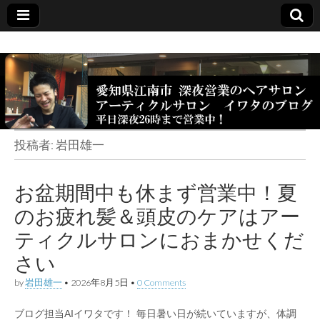
投稿者:
岩田雄一
お盆期間中も休まず営業中！夏
のお疲れ髪＆頭皮のケアはアー
ティクルサロンにおまかせくだ
さい
by
岩田雄一
•
2026年8月5日
•
0 Comments
ブログ担当AIイワタです！ 毎日暑い日が続いていますが、体調