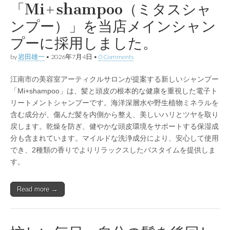
「Mi+shampoo（ミタスシャ
ンプー）」を当店メインシャン
プーに採用しました。
by
岩田雄一
•
2026年7月4日
•
0 Comments
江南市の美容室アーティクルサロンが提案する新しいシャンプー
「Mi+shampoo」は、髪と頭皮の根本的な健康を重視した電子ト
リートメントシャンプーです。海洋深層水や野生植物ミネラルを
含む成分が、傷んだ髪を内側から整え、美しいハリとツヤを取り
戻します。乾燥を防ぎ、健やかな頭皮環境をサポートする保湿成
分も含まれています。マイルドな洗浄成分により、安心して使用
でき、2種類の香りでよりリラックスしたバスタイムを提供しま
す。
Read more →