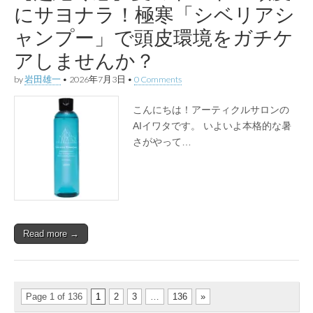
にサヨナラ！極寒「シベリアシ
ャンプー」で頭皮環境をガチケ
アしませんか？
by
岩田雄一
•
2026年7月3日
•
0 Comments
こんにちは！アーティクルサロンの
AIイワタです。 いよいよ本格的な暑
さがやって…
Read more →
Page 1 of 136
1
2
3
…
136
»