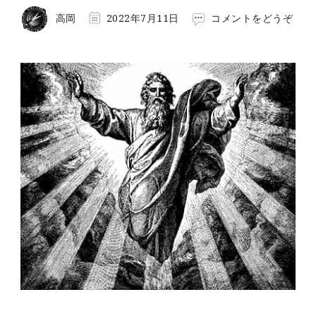
(当
高岡
2022年7月11日
コメントをどうぞ
店
の
神
ト
リ
ー
ト
メ
ン
ト)