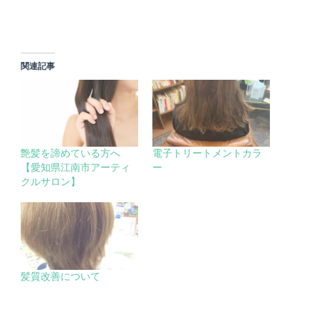
ウ
て
ィ
く
ン
だ
ド
さ
ウ
い
で
(新
開
し
き
い
関連記事
ま
ウ
す)
ィ
ン
ド
ウ
で
開
き
ま
す)
艶髪を諦めている方へ
電子トリートメントカラ
【愛知県江南市アーティ
ー
クルサロン】
髪質改善について