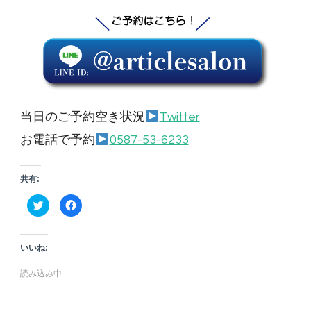
当日のご予約空き状況
Twitter
お電話で予約
0587-53-6233
共有:
ク
Facebook
リ
で
ッ
共
ク
有
し
す
て
る
いいね:
Twitter
に
で
は
共
ク
読み込み中…
有
リ
(新
ッ
し
ク
い
し