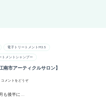
電子トリートメントM3.5
ートメントシャンプー
江南市アーティクルサロン】
(艶
コメントをどうぞ
髪
を
月も後半に …
諦
め
て