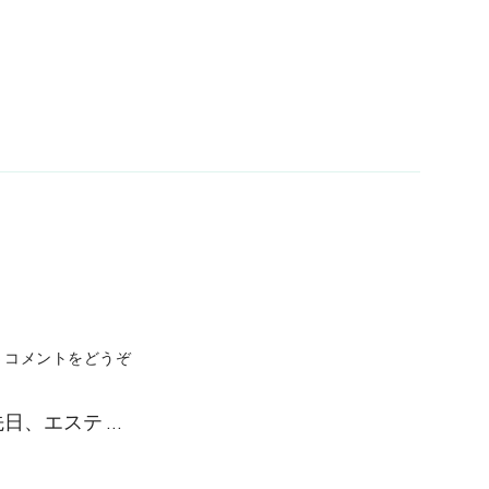
(そ
コメントをどうぞ
う
い
日、エステ …
う
エ
ス