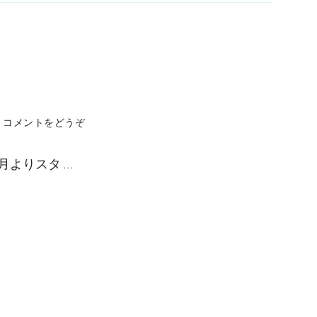
(当
コメントをどうぞ
店
の
月よりスタ …
ネ
イ
ル
に
つ
い
て
ご
紹
介)