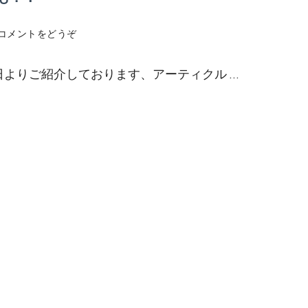
(そ
コメントをどうぞ
の
「く
日よりご紹介しております、アーティクル …
す
み」、
実
は
「毛」
か
も？！)