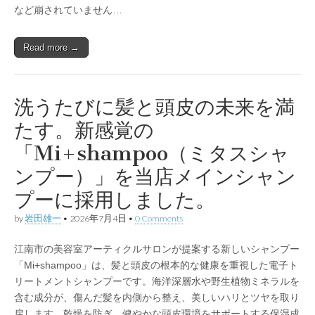
など崩されていません…
Read more →
洗うたびに髪と頭皮の未来を満
たす。新感覚の
「Mi+shampoo（ミタスシャ
ンプー）」を当店メインシャン
プーに採用しました。
by
岩田雄一
•
2026年7月4日
•
0 Comments
江南市の美容室アーティクルサロンが提案する新しいシャンプー
「Mi+shampoo」は、髪と頭皮の根本的な健康を重視した電子ト
リートメントシャンプーです。海洋深層水や野生植物ミネラルを
含む成分が、傷んだ髪を内側から整え、美しいハリとツヤを取り
戻します。乾燥を防ぎ、健やかな頭皮環境をサポートする保湿成