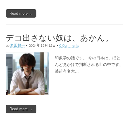
Read more →
デコ出さない奴は、あかん。
by
岩田雄一
•
2024年12月12日
•
0 Comments
印象学の話です。 今の日本は、ほと
んど見かけで判断される世の中です。
某超有名大…
Read more →