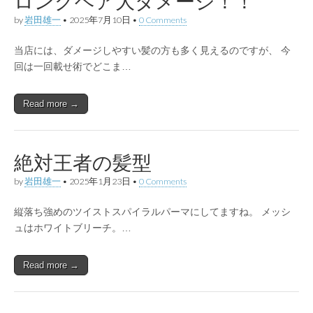
ロングヘア大ダメージ！！
by
岩田雄一
•
2025年7月10日
•
0 Comments
当店には、ダメージしやすい髪の方も多く見えるのですが、 今
回は一回載せ術でどこま…
Read more →
絶対王者の髪型
by
岩田雄一
•
2025年1月23日
•
0 Comments
縦落ち強めのツイストスパイラルパーマにしてますね。 メッシ
ュはホワイトブリーチ。…
Read more →