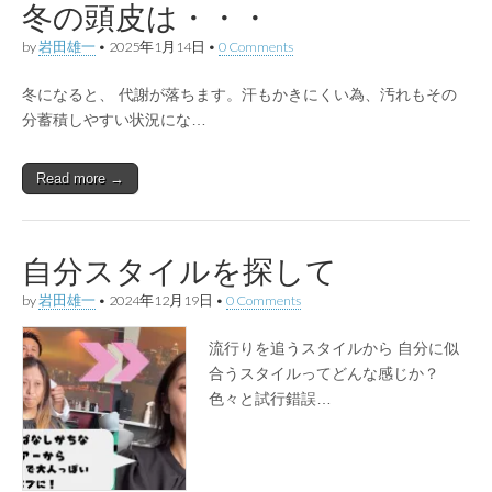
冬の頭皮は・・・
by
岩田雄一
•
2025年1月14日
•
0 Comments
冬になると、 代謝が落ちます。汗もかきにくい為、汚れもその
分蓄積しやすい状況にな…
Read more →
自分スタイルを探して
by
岩田雄一
•
2024年12月19日
•
0 Comments
流行りを追うスタイルから 自分に似
合うスタイルってどんな感じか？
色々と試行錯誤…