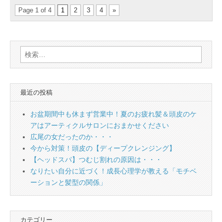
Page 1 of 4
1
2
3
4
»
検
索:
最近の投稿
お盆期間中も休まず営業中！夏のお疲れ髪＆頭皮のケ
アはアーティクルサロンにおまかせください
広尾の女だったのか・・・
今から対策！頭皮の【ディープクレンジング】
【ヘッドスパ】つむじ割れの原因は・・・
なりたい自分に近づく！成長心理学が教える「モチベ
ーションと髪型の関係」
カテゴリー