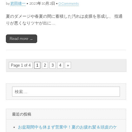
by
岩田雄一
•
2023年10月2日
•
0 Comments
夏のダメージや春夏の間に蓄積した汚れは皮膜を形成し、 指通
りが悪くなりツヤが出に…
Read more →
Page 1 of 4
1
2
3
4
»
検
索:
最近の投稿
お盆期間中も休まず営業中！夏のお疲れ髪＆頭皮のケ