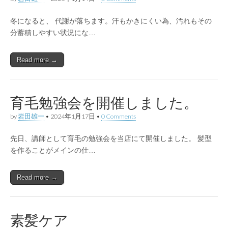
冬になると、 代謝が落ちます。汗もかきにくい為、汚れもその
分蓄積しやすい状況にな…
Read more →
育毛勉強会を開催しました。
by
岩田雄一
•
2024年1月17日
•
0 Comments
先日、講師として育毛の勉強会を当店にて開催しました。 髪型
を作ることがメインの仕…
Read more →
素髪ケア