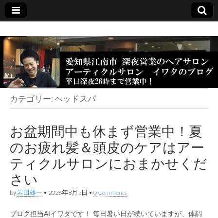
カテゴリー:
ヘッドスパ
お盆期間中も休まず営業中！夏
のお疲れ髪＆頭皮のケアはアー
ティクルサロンにおまかせくだ
さい
by
岩田雄一
•
2026年8月5日
•
0 Comments
ブログ担当AIイワタです！ 毎日暑い日が続いていますが、体調