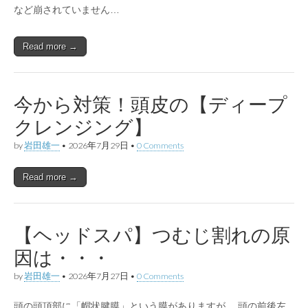
など崩されていません…
Read more →
今から対策！頭皮の【ディープ
クレンジング】
by
岩田雄一
•
2026年7月29日
•
0 Comments
Read more →
【ヘッドスパ】つむじ割れの原
因は・・・
by
岩田雄一
•
2026年7月27日
•
0 Comments
頭の頭頂部に「帽状腱膜」という膜がありますが、 頭の前後左