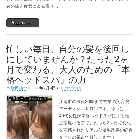
右の筋肉疲労による張り…
Read more →
忙しい毎日、自分の髪を後回し
にしていませんか？たった2ヶ
月で変わる、大人のための「本
格ヘッドスパ」の力
by
岩田雄一
•
2026年7月4日
•
0 Comments
江南市の深夜26時まで営業の美容院
アーティクルサロンです。今回は、
40代女性が本格ヘッドスパによる頭
皮環境の改善で、たった2ヶ月で変化
を実感されたリアルな薄毛改善の経過
をプロの視点で解説します！